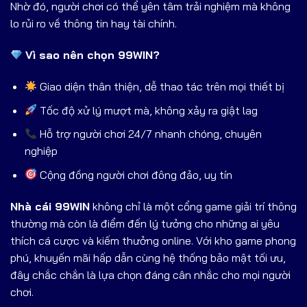
Nhờ đó, người chơi có thể yên tâm trải nghiệm mà không
lo rủi ro về thông tin hay tài chính.
Vì sao nên chọn 99WIN?
Giao diện thân thiện, dễ thao tác trên mọi thiết bị
Tốc độ xử lý mượt mà, không xảy ra giật lag
Hỗ trợ người chơi 24/7 nhanh chóng, chuyên
nghiệp
Cộng đồng người chơi đông đảo, uy tín
Nhà cái 99WIN
không chỉ là một cổng game giải trí thông
thường mà còn là điểm đến lý tưởng cho những ai yêu
thích cá cược và kiếm thưởng online. Với kho game phong
phú, khuyến mãi hấp dẫn cùng hệ thống bảo mật tối ưu,
đây chắc chắn là lựa chọn đáng cân nhắc cho mọi người
chơi.