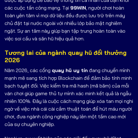
các cuộc tấn công mạng. Tại
99WIN
, người chơi hoàn
toàn yên tâm vì mọi dữ liệu đều được lưu trữ trên máy
chủ đặt tại nước ngoài với nhiều lớp bảo mật nghiêm
ngặt. Sự an tâm này giúp bạn tập trung hoàn toàn vào
việc soi cầu và săn hũ hiệu quả hơn.
Tương lai của ngành quay hũ đổi thưởng
2026
Năm 2026, các cổng
quay hũ uy tín
đang chuyển mình
mạnh mẽ sang tích hợp Blockchain để đảm bảo tính minh
bạch tuyệt đối. Việc kiểm tra mã hash (mã băm) của mỗi
ván chơi giúp game thủ tự mình xác minh kết quả là ngẫu
nhiên 100%. Đây là cuộc cách mạng giúp xóa tan mọi nghi
ngờ về việc nhà cái cài cắm thuật toán để hút máu người
chơi, đưa ngành công nghiệp này lên một tầm cao mới
của sự chuyên nghiệp.