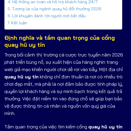
Hệ thống an toàn và hỗ trợ khách hàng 24/7
Tương lai của ngành quay hũ đổi thưởng 2026
Lời khuyên dành tới người mới bắt đầu
Kết luận
Định nghĩa và tầm quan trọng của cổng
quay hũ uy tín
Trong bối cảnh thị trường cá cược trực tuyến năm 2026
phát triển bùng nổ, sự xuất hiện của hàng nghìn trang
web giả mạo khiến người chơi dễ rơi vào bẫy. Một địa chỉ
quay hũ uy tín
không chỉ đơn thuần là nơi có nhiều trò
chơi đẹp mắt, mà phải là nơi đảm bảo được tính pháp lý,
quyền lợi khách hàng và sự minh bạch trong kết quả trả
thưởng. Việc đặt niềm tin vào đúng chỗ sẽ giúp bạn bảo
vệ được thông tin cá nhân và nguồn vốn quý giá của
mình.
Tầm quan trọng của việc tìm kiếm cổng
quay hũ uy tín