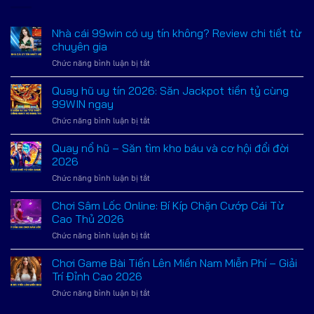
Nhà cái 99win có uy tín không? Review chi tiết từ
chuyên gia
ở
Chức năng bình luận bị tắt
Nhà
cái
Quay hũ uy tín 2026: Săn Jackpot tiền tỷ cùng
99win
99WIN ngay
có
ở
Chức năng bình luận bị tắt
uy
Quay
tín
hũ
Quay nổ hũ – Săn tìm kho báu và cơ hội đổi đời
không?
uy
Review
2026
tín
chi
ở
Chức năng bình luận bị tắt
2026:
tiết
Quay
Săn
từ
nổ
Chơi Sâm Lốc Online: Bí Kíp Chặn Cướp Cái Từ
Jackpot
chuyên
hũ
tiền
Cao Thủ 2026
gia
–
tỷ
ở
Chức năng bình luận bị tắt
Săn
cùng
Chơi
tìm
99WIN
Sâm
Chơi Game Bài Tiến Lên Miền Nam Miễn Phí – Giải
kho
ngay
Lốc
báu
Trí Đỉnh Cao 2026
Online:
và
ở
Chức năng bình luận bị tắt
Bí
cơ
Chơi
Kíp
hội