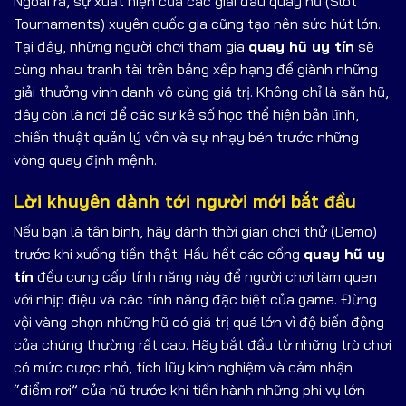
Ngoài ra, sự xuất hiện của các giải đấu quay hũ (Slot
Tournaments) xuyên quốc gia cũng tạo nên sức hút lớn.
Tại đây, những người chơi tham gia
quay hũ uy tín
sẽ
cùng nhau tranh tài trên bảng xếp hạng để giành những
giải thưởng vinh danh vô cùng giá trị. Không chỉ là săn hũ,
đây còn là nơi để các sư kê số học thể hiện bản lĩnh,
chiến thuật quản lý vốn và sự nhạy bén trước những
vòng quay định mệnh.
Lời khuyên dành tới người mới bắt đầu
Nếu bạn là tân binh, hãy dành thời gian chơi thử (Demo)
trước khi xuống tiền thật. Hầu hết các cổng
quay hũ uy
tín
đều cung cấp tính năng này để người chơi làm quen
với nhịp điệu và các tính năng đặc biệt của game. Đừng
vội vàng chọn những hũ có giá trị quá lớn vì độ biến động
của chúng thường rất cao. Hãy bắt đầu từ những trò chơi
có mức cược nhỏ, tích lũy kinh nghiệm và cảm nhận
“điểm rơi” của hũ trước khi tiến hành những phi vụ lớn