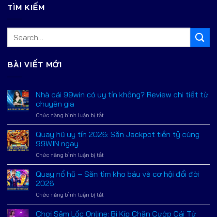
TÌM KIẾM
BÀI VIẾT MỚI
Nhà cái 99win có uy tín không? Review chi tiết từ
chuyên gia
ở
Chức năng bình luận bị tắt
Nhà
cái
Quay hũ uy tín 2026: Săn Jackpot tiền tỷ cùng
99win
99WIN ngay
có
ở
Chức năng bình luận bị tắt
uy
Quay
tín
hũ
Quay nổ hũ – Săn tìm kho báu và cơ hội đổi đời
không?
uy
Review
2026
tín
chi
ở
Chức năng bình luận bị tắt
2026:
tiết
Quay
Săn
từ
nổ
Chơi Sâm Lốc Online: Bí Kíp Chặn Cướp Cái Từ
Jackpot
chuyên