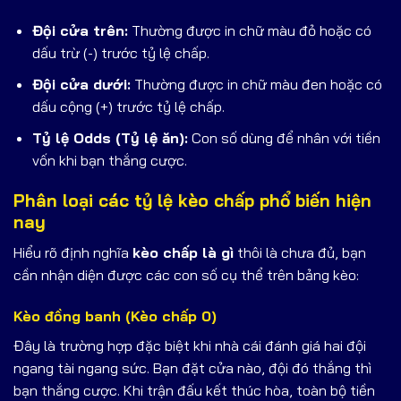
Đội cửa trên:
Thường được in chữ màu đỏ hoặc có
dấu trừ (-) trước tỷ lệ chấp.
Đội cửa dưới:
Thường được in chữ màu đen hoặc có
dấu cộng (+) trước tỷ lệ chấp.
Tỷ lệ Odds (Tỷ lệ ăn):
Con số dùng để nhân với tiền
vốn khi bạn thắng cược.
Phân loại các tỷ lệ kèo chấp phổ biến hiện
nay
Hiểu rõ định nghĩa
kèo chấp là gì
thôi là chưa đủ, bạn
cần nhận diện được các con số cụ thể trên bảng kèo:
Kèo đồng banh (Kèo chấp 0)
Đây là trường hợp đặc biệt khi nhà cái đánh giá hai đội
ngang tài ngang sức. Bạn đặt cửa nào, đội đó thắng thì
bạn thắng cược.
Khi trận đấu kết thúc hòa, toàn bộ tiền