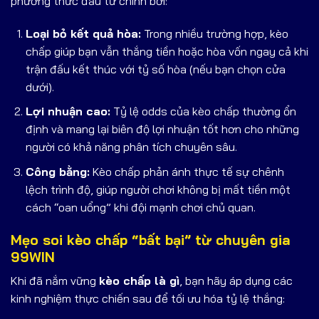
phương thức đầu tư chính bởi:
Loại bỏ kết quả hòa:
Trong nhiều trường hợp, kèo
chấp giúp bạn vẫn thắng tiền hoặc hòa vốn ngay cả khi
trận đấu kết thúc với tỷ số hòa (nếu bạn chọn cửa
dưới).
Lợi nhuận cao:
Tỷ lệ odds của kèo chấp thường ổn
định và mang lại biên độ lợi nhuận tốt hơn cho những
người có khả năng phân tích chuyên sâu.
Công bằng:
Kèo chấp phản ánh thực tế sự chênh
lệch trình độ, giúp người chơi không bị mất tiền một
cách “oan uổng” khi đội mạnh chơi chủ quan.
Mẹo soi kèo chấp “bất bại” từ chuyên gia
99WIN
Khi đã nắm vững
kèo chấp là gì
, bạn hãy áp dụng các
kinh nghiệm thực chiến sau để tối ưu hóa tỷ lệ thắng: