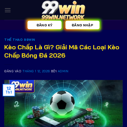
Bỏ
qua
nội
dung
ĐĂNG KÝ
ĐĂNG NHẬP
THỂ THAO 99WIN
Kèo Chấp Là Gì? Giải Mã Các Loại Kèo
Chấp Bóng Đá 2026
ĐĂNG VÀO
THÁNG 1 12, 2026
BỞI
ADMIN
12
Th1