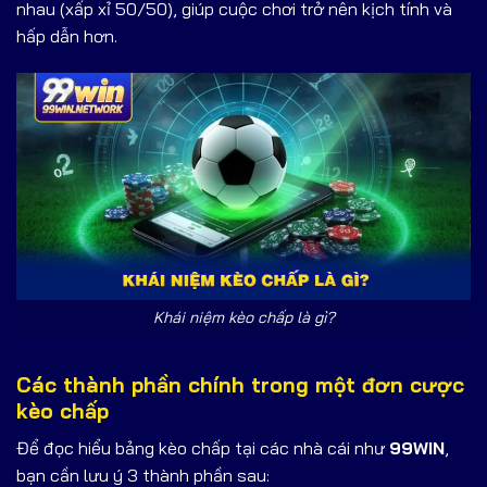
nhau (xấp xỉ 50/50), giúp cuộc chơi trở nên kịch tính và
hấp dẫn hơn.
Khái niệm kèo chấp là gì?
Các thành phần chính trong một đơn cược
kèo chấp
Để đọc hiểu bảng kèo chấp tại các nhà cái như
99WIN
,
bạn cần lưu ý 3 thành phần sau: