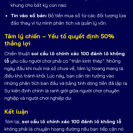
khung cho bất kỳ con nào.
Tin vào số bán:
Bỏ tiền mua số từ các đối tượng lừa
đảo thay vì tự mình phân tích và quản lý vốn.
Tâm lý chiến – Yếu tố quyết định 50%
thắng lợi
Chiến thuật
soi cầu lô chính xác 100 đánh lô không
lỗ
yêu cầu người chơi phải có “thần kinh thép”. Những
ngày đầu khi nuôi mà số chưa về, tâm lý hoang mang là
điều khó tránh khỏi. Lúc này, bạn cần tin tưởng vào
những phân tích ban đầu và bảng tính dòng tiền đã lập ra.
Sự kiên định chính là ranh giới giữa người chơi chuyên
nghiệp và người chơi nghiệp dư.
Kết luận
Tóm lại,
soi cầu lô chính xác 100 đánh lô không lỗ
không phải là chuyện hoang đường nếu bạn tiếp cận nó