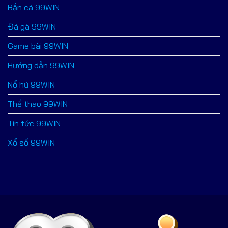
Cao
Bắn cá 99WIN
Nam
Thủ
Miễn
2026
Đá gà 99WIN
Phí
–
Giải
Game bài 99WIN
Trí
Đỉnh
Hướng dẫn 99WIN
Cao
2026
Nổ hũ 99WIN
Thể thao 99WIN
Tin tức 99WIN
Xổ số 99WIN