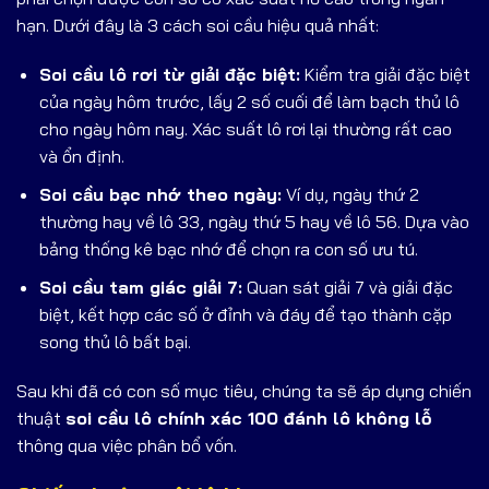
hạn. Dưới đây là 3 cách soi cầu hiệu quả nhất:
Soi cầu lô rơi từ giải đặc biệt:
Kiểm tra giải đặc biệt
của ngày hôm trước, lấy 2 số cuối để làm bạch thủ lô
cho ngày hôm nay. Xác suất lô rơi lại thường rất cao
và ổn định.
Soi cầu bạc nhớ theo ngày:
Ví dụ, ngày thứ 2
thường hay về lô 33, ngày thứ 5 hay về lô 56. Dựa vào
bảng thống kê bạc nhớ để chọn ra con số ưu tú.
Soi cầu tam giác giải 7:
Quan sát giải 7 và giải đặc
biệt, kết hợp các số ở đỉnh và đáy để tạo thành cặp
song thủ lô bất bại.
Sau khi đã có con số mục tiêu, chúng ta sẽ áp dụng chiến
thuật
soi cầu lô chính xác 100 đánh lô không lỗ
thông qua việc phân bổ vốn.