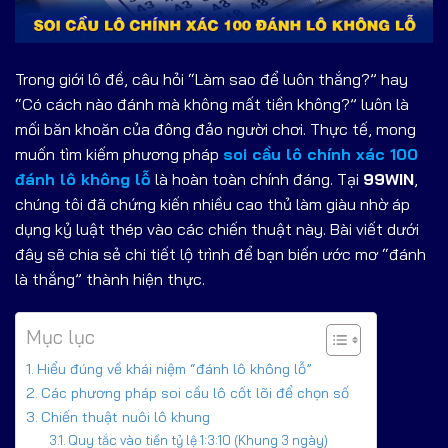
Trong giới lô đề, câu hỏi “Làm sao để luôn thắng?” hay
“Có cách nào đánh mà không mất tiền không?”
luôn là
mối băn khoăn của đông đảo người chơi.
Thực tế, mong
muốn tìm kiếm phương pháp
soi cầu lô chính xác 100
đánh lô không lỗ
là hoàn toàn chính đáng. Tại
99WIN
,
chúng tôi đã chứng kiến nhiều cao thủ làm giàu nhờ áp
dụng kỷ luật thép vào các chiến thuật này. Bài viết dưới
đây sẽ chia sẻ chi tiết lộ trình để bạn biến ước mơ “đánh
là thắng” thành hiện thực.
Mục lục
Hiểu đúng về khái niệm “đánh lô không lỗ”
Các phương pháp soi cầu lô cốt lõi để chọn số
Chiến thuật nuôi lô khung
Quy tắc vào tiền tỷ lệ 1:3:10 (Khung 3 ngày)