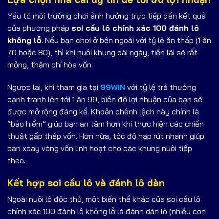
Yếu tố môi trường chơi ảnh hưởng trực tiếp đến kết quả
của phương pháp
soi cầu lô chính xác 100 đánh lô
không lỗ
. Nếu bạn chơi ở bên ngoài với tỷ lệ ăn thấp (1 ăn
70 hoặc 80), thì khi nuôi khung dài ngày, tiền lãi sẽ rất
mỏng, thậm chí hòa vốn.
Ngược lại, khi tham gia tại
99WIN
với tỷ lệ trả thưởng
cạnh tranh lên tới 1 ăn 99, biên độ lợi nhuận của bạn sẽ
được mở rộng đáng kể. Khoản chênh lệch này chính là
“bảo hiểm” giúp bạn an tâm hơn khi thực hiện các chiến
thuật gấp thếp vốn. Hơn nữa, tốc độ nạp rút nhanh giúp
bạn xoay vòng vốn linh hoạt cho các khung nuôi tiếp
theo.
Kết hợp soi cầu lô và đánh lô dàn
Ngoài nuôi lô độc thủ, một biến thể khác của soi cầu lô
chính xác 100 đánh lô không lỗ là đánh dàn lô (nhiều con