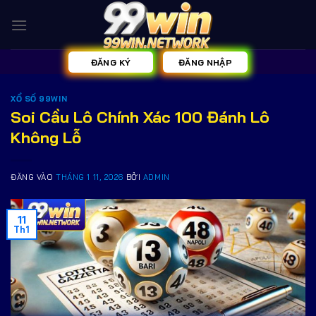
Bỏ
qua
nội
dung
ĐĂNG KÝ
ĐĂNG NHẬP
XỔ SỐ 99WIN
Soi Cầu Lô Chính Xác 100 Đánh Lô
Không Lỗ
ĐĂNG VÀO
THÁNG 1 11, 2026
BỞI
ADMIN
11
Th1